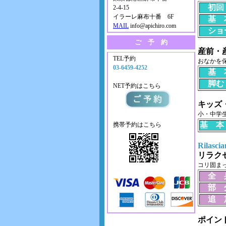
初回（
2-4-15
イラーレ麻布十番 6F
基 本
MAIL
info@apichiro.com
ショー
ご 予 約
産前・産
TEL予約
おなかを
03-6459-4252
基 本
脚むく
NET予約はこちら
キッズ・
小・中学
基 本
携帯予約はこちら
Rilas
リラク
コリ固ま
全 身
部 分
追 加
ポイントセ