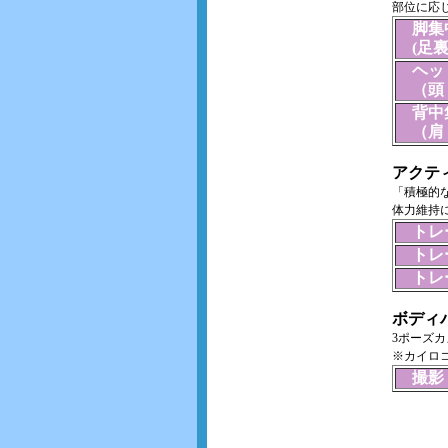
部位に応
脚集
(足裏
ヘッ
（頭・
背中
（肩・
アクテ
「積極的
体力維持
トレー
トレー
トレー
ボディ
3ポーズ
※カイロ
撮影・
施術 整