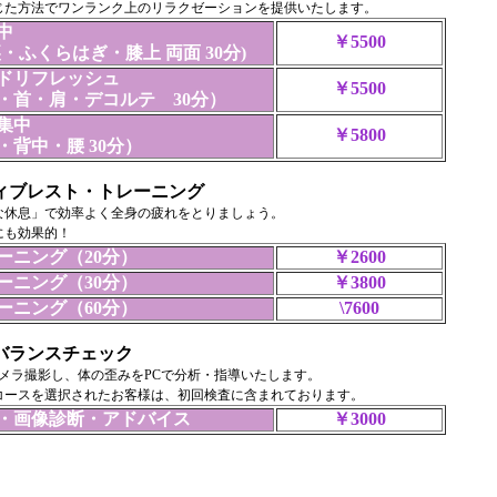
じた方法でワンランク上のリラクゼーションを提供いたします。
中
￥5500
・ふくらはぎ・膝上 両面 30分)
ドリフレッシュ
￥5500
首・肩・デコルテ 30分）
集中
￥5800
背中・腰 30分）
ィブレスト・トレーニング
な休息」で効率よく全身の疲れをとりましょう。
にも効果的！
ニング（20分）
￥2600
ニング（30分）
￥3800
ニング（60分）
\7600
バランスチェック
カメラ撮影し、体の歪みをPCで分析・指導いたします。
コースを選択されたお客様は、初回検査に含まれております。
画像診断・アドバイス
￥3000
体 イタリア 十番通り商店街 マッサージ 背骨 ゆがみ 矯正 姿勢 姿勢診断