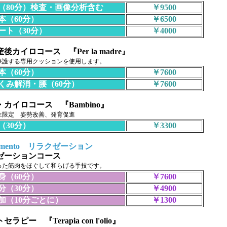
80分）検査・画像分析含む
￥9500
（60分）
￥6500
ト（30分）
￥4000
後カイロコース 『Per la madre』
保護する専用クッションを使用します。
（60分）
￥7600
み解消・腰（60分）
￥7600
カイロコース 『Bambino』
生限定 姿勢改善、発育促進
（30分）
￥3300
ciamento リラクゼーション
ゼーションコース
った筋肉をほぐして和らげる手技です。
（60分）
￥7600
（30分）
￥4900
（10分ごとに）
￥1300
ラピー 『Terapia con l'olio』