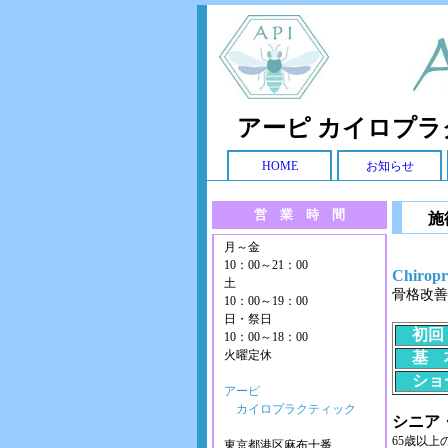
アーピ カイロプ
HOME
お知らせ
営 業 時 間
施
月～金
10：00～21：00
Chir
土
骨格改善
10：00～19：00
日・祭日
初回（
10：00～18：00
火曜定休
基 本
ショー
アーピ
カイロプラクティック
シニア・
65歳以
東京都港区麻布十番