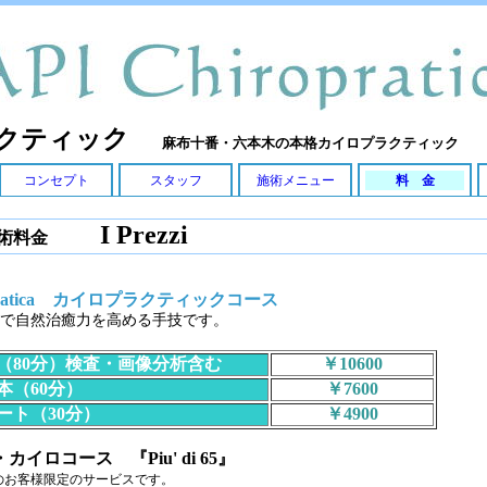
ラクティック
麻布十番・六本木の本格カイロプラクティック
コンセプト
スタッフ
施術メニュー
料 金
I Prezzi
術料金
opratica カイロプラクティックコース
で自然治癒力を高める手技です。
80分）検査・画像分析含む
￥10600
（60分）
￥7600
ト（30分）
￥4900
カイロコース 『Piu' di 65』
上のお客様限定のサービスです。